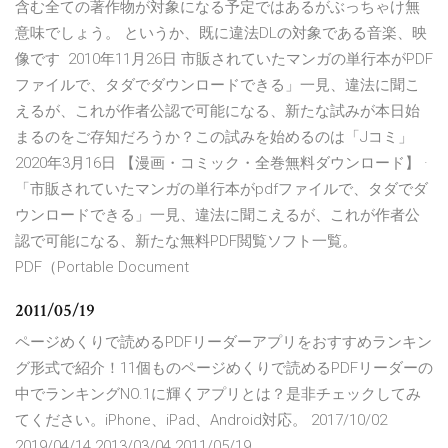
含む全ての著作物が対象になる予定ではあるがぶっちゃけ無
意味でしょう。 というか、既に違法DLの対象である音楽、映
像です 2010年11月26日 市販されていたマンガの単行本がPDF
ファイルで、タダでダウンロードできる」一見、違法に聞こ
えるが、これが作者公認で可能になる、新たな試みが本日始
まるのをご存知だろうか？この試みを始めるのは「Jコミ」
2020年3月16日 【漫画・コミック・全巻無料ダウンロード】 ·
「市販されていたマンガの単行本がpdfファイルで、タダでダ
ウンロードできる」一見、違法に聞こえるが、これが作者公
認で可能になる、新たな無料PDF閲覧ソフト一覧。
PDF（Portable Document
2011/05/19
ページめくりで読めるPDFリーダーアプリをおすすめランキン
グ形式で紹介！11個ものページめくりで読めるPDFリーダーの
中でランキングNO.1に輝くアプリとは？是非チェックしてみ
てください。iPhone、iPad、Android対応。 2017/10/02
2019/04/14 2013/03/04 2011/05/19