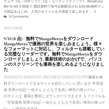
ウェア. 1位 ─ PDFソフト; 1位 ─ ユーティリティソフト. Would you
like to tell 大画面で. 購読無料で毎号自動配信されるKindle無料マン
ガ雑誌をはじめ、人気のタイトルを大画面で楽しめます。
9 Comments
2017/10/02
9/10 (8 点) - 無料でMangaMeeyaをダウンロード
MangaMeeyaで漫画の世界を楽しみましょう。様々
なフォーマットに対応し、フィルターも搭載してい
る完璧なリーダーです。無料でMangaMeeyaをダウ
ンロードしましょう. 最新技術のおかげで、パソコ
ンのスクリーンでも漫画を楽しめるようになりまし
た
2019/02/15 2020/07/01 2007/09/27 2020/07/13 PDF書籍を無
料ダウンロードできるサイトを紹介したいと思います 学習漫
画 世界の伝記 一休さん とんちで名高い禅宗の僧.pdf by 。 こ
のサイトは, 書籍が豊富にダウンロードできます, & ファイルを
「学習漫画 世界の伝記 一休さん とんちで名高い禅宗の僧.pdf
by 」に保存する方法.