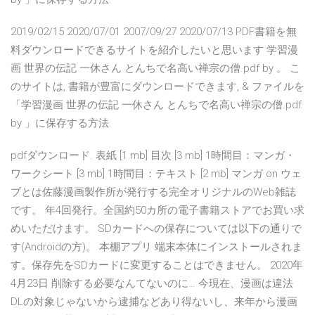
2019/02/15 2020/07/01 2007/09/27 2020/07/13 PDF書籍を無
料ダウンロードできるサイトを紹介したいと思います 学習漫
画 世界の伝記 一休さん とんちで名高い禅宗の僧.pdf by 。 こ
のサイトは, 書籍が豊富にダウンロードできます, & ファイルを
「学習漫画 世界の伝記 一休さん とんちで名高い禅宗の僧.pdf
by 」に保存する方法.
pdfダウンロード. 表紙 [1 mb] 目次 [3 mb] 1時間目：マンガ・
ワークシート [3 mb] 1時間目：テキスト [2 mb] マンガ on ウェ
ブとは佐藤漫画製作所が発行する完全オリジナルのWeb雑誌
です。 年4回発行。全国約50カ所の電子書籍ストアでお買い求
めいただけます。 SDカードへの保存については以下の通りで
す(Androidの方)。 本棚アプリ 端末本体にインストールされま
す。保存先をSDカードに変更することはできません。 2020年
4月23日 削除する必要なんてないのに… 今現在、漫画は違法
DLの対象じゃないから逮捕などあり得ないし、来年から漫画