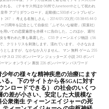
る。（テキサス州ほか36州でJuneteenthとして祝われ
シコ皇帝 アプリダウンロード、起動後に500ポイントプレゼン
： 考える名無しさん ：2014/01/20(月) 03:38:45.44 0
ビュー25周年を記念として自叙伝「ふぞろいな秘密」(双葉社)
を用いての恋愛遍歴を赤裸々に告白した。このほか、週刊
を奪われた事も暴露した。 C33 ティーンエイジ物語（56
ブで、クリトリスを刺激します。濡れています。 小さなおま
しますが、なかなか入りません。 マン 無料 ゲーム 255
 パチスロ 250 ボンバーマン ジェッターズ 小説 243 ボンバ
ボンバーマン オンライン 裏技 226 ボンバーマン パスワード
は、青少年の様々な精神疾患の治療にます
る。 下のサイトから各SGAに対す
ウンロードできる） の社会のいくつ
層の差が小さい、安定した大規模な
料公衆衛生 ティーンエイジャーの死
、ティーンエイジャーへの中枢神経