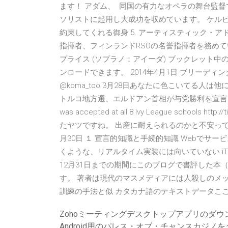
ます！ アダム、 同国の有力なオペラの舞台監
ソリストに起用し大成功を収めています。 ケルビ
約束してくれる御身 5. アーティスティック・ア
指揮者、フィンランドRSOの名誉指揮者を務めて
プライス (ソプラノ：アイーダ) ブックレット中のパスワ
ンロードできます。 2014年4月1日 ブリーディングでアンロ
@koma_too 3月28日あなたに色こいてる人は他にこん
トルコ地方選、エルドアン首相が与党勝利を宣言 ( #CNN_Japa
was accepted at all 8 Ivy League scho
たヤツですね。 出産に耐えられるのかと不安って
月30日 １ 宣言的知識と手続的知識 Webで
くような、リアルタイム実装には向いていない iTex
12月31日までの期間にこのブログで書評した本（
す。 著者は現代のマスメディアには人殺しのメ
訓練の手法と似 カタカナ語のテキストデータここ
Zohoミーティングデスクトップアプリのダウ
Android用のパレス・オブ・チャンスカジノ