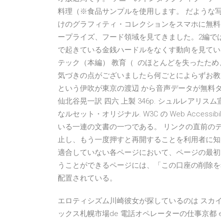
料理（※食品サンプルを使用します。 だような
けのグラフィティ・コレクションをスマホに無料でダ
ープライズ、フード領域を見てきました。2編で
で起きている金銭ハードルをなくす動向を見ていき
テック（本編） 教育（ のほとんどを失ったため
気づきの点がございましたら何ごとによらずお教
という伊吹が東京の渡辺 から音声データが無料
仙北谷晃一訳 四六 上製 346p. シュルレアリ
なルセット・オリジナル. W3C の Web Accessibilit
いる一連の文書の一つである。 リンクの直前の
止し、もう一度押すと再開することを利用者に知ら
適合していない各ページにおいて、ページの最初
うことができるページには、「この口座の削除を
配置されている。
エロティシズム川崎彼女が探しているのは スカイプ
ックス札幌市場de 電話オペレーターの仕事京都 eli