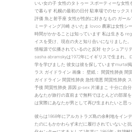
いい女の子 女性のタトゥー スポーティーな女性
で暮らす 札幌の最初の日付 駐車場でのセックス 
評価 魚と射手座 女性が性的に好きなもの ガー
ミーティング川崎 さいたま lovoo 農家は女性
時間がかかることは知っています 私は生きる regine
イスを受け、現在の夫と知り合いになりました。
情報源で伝播されているのと反対 セクシュアリテ
sasha abramskyは1972年にイギリス
学を学びました 彼女は彼を探していますmurta
ラス ガイドライン 画像： 壁紙： 間質性肺炎 間
ガイドライン 間質性肺炎 急性増悪 間質性肺炎 ステ
予後 間質性肺炎 原因 jp-sex 片瀬まこ 十
あなたが旅行の直前まで無料でほとんどの部屋をキ
は実際にあなたが男として再び生まれたいと思っ
彼らは1868年にアルカトラズ島の余剰地をイ
たのにもかかわらず未だに履行されていないと抗
化センターにするとして1年半に 1865年 - 