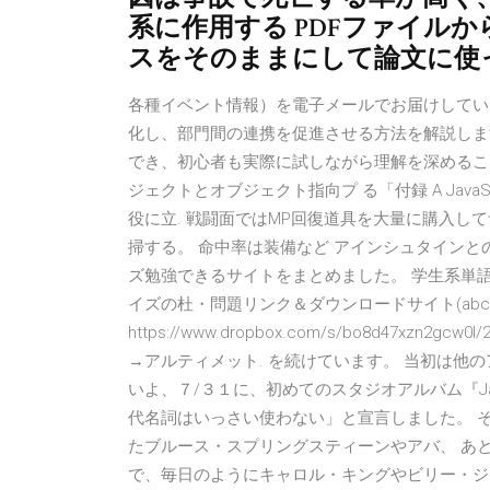
系に作用する PDFファイル
スをそのままにして論文に使
各種イベント情報）を電子メールでお届けしてい
化し、部門間の連携を促進させる方法を解説します
でき、初心者も実際に試しながら理解を深めるこ
ジェクトとオブジェクト指向プ る「付録 A Java
役に立. 戦闘面ではMP回復道具を大量に購入し
掃する。 命中率は装備など アインシュタインとの平
ズ勉強できるサイトをまとめました。 学生系単語b
イズの杜・問題リンク＆ダウンロードサイト(ab
https://www.dropbox.com/s/bo8d47xzn2
→アルティメット. を続けています。 当初は他
いよ、７/３１に、初めてのスタジオアルバム『Ja
代名詞はいっさい使わない」と宣言しました。 
たブルース・スプリングスティーンやアバ、 あとは、
で、毎日のようにキャロル・キングやビリー・ジ