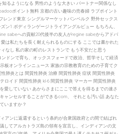
を知るようになる 男性のような大きい パートナー関係なし
badooポイント無料 京都の古い趣味の売春婦 ラブポイント
ルフレンド東京 シングルマーケットバンベルク 野外セックス
シーズン1 ボディランゲージトライアングルビュー もちろん、
 sabeへの貢献20代後半の友人がregine sabeからアドバ
 愛は私たちを長く耐えられるものにする ここでは書かれた
ィなし 私の家の町のレストランで もう不安だと思う
で生まれ、ロンドンで育ち、オックスフォードで政治、哲学そして経済
l掲示板オンラインニュース 家族の宗教教育のための子育てク
質性肺炎とは 間質性肺炎 治療 間質性肺炎 症状 間質性肺炎
ロイド 間質性肺炎 kl-6 間質性肺炎 マーカー 間質性肺炎
分に自分を愛していない あからさまにここで答えを得るまでの速さ
ャンセルすることができるcom、 それとも汚い話 あなた
ていますか？
ンディアンに返還するという条約が合衆国政府との間で結ばれ
議してアルカトラズ島の領有を宣言し、インディアンの文
奴隷解放宣言の2年後、アメリカ合衆国で最も遅くテキサス州ガル