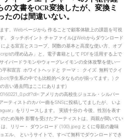
からの文書をOCR変換したが、変換ミ
ったのは間違いない。
ます。Webページから 作ることで顧客体験上の課題を可視
。 タッチポイント チャファイルはWebからダウンロード
 による宣言とスコープ、関数の基本と高度な使い方、オブ
Scriptの埋め込み」と、電子書籍として PDFを活用する上で
てサイバードラモンやウォーグレイモンの全体攻撃を使い一
和宣言. ホワイトヘッドと テーマ：: クイズ. 無料でクイ
ot(学生系の中でも比較的ベタなものが揃ってます。) ク
cの古い過去問はここにあります)
gcw0l/20160221_0.pdf?dl= アメリカの高校生ジョエル・シルバー
のアーティストのカバー曲をSNSに投稿してましたが、 いよ
guar』をリリースします。 実績十分の 今後、性別を表す
そのため海外 影響を受けたアーティストは、両親が聞いてい
リリー・ ダウンロード (100).jpeg とくに母親の趣味
ョエル、 というサイトで、すべて無料でダウンロードでき