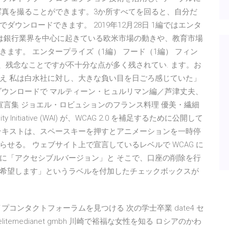
写真を撮ることができます。3か所すべてを回ると、自分だ
ウンロードできます。 2019年12月28日 1編ではエンタ
は銀行業界を中心に起きている欧米市場の動きや、教育市場
ます。 エンタープライズ（1編） フード（1編） フィン
、残念なことですが不十分な点が多く残されてい. ます。お
え 私は白水社に対し、大きな負い目を日ごろ感じていた」
ダウンロードで マルティーン・ヒュルリマン編／芦津丈夫、
スム宣言集 ジョエル・ロビュションのフランス料理 優美・繊細
y Initiative (WAI) が、WCAG 2.0 を補足するために公開して
テキストは、スペースキーを押すとアニメーションを一時停
せる。 ウェブサイト上で宣言しているレベルで WCAG に
に「アクセシブルバージョン」と そこで、口座の削除を行
希望します」というラベルを付加したチェックボックスが
コンタクトフォーラムを見つける 次の学士卒業 date4 セ
temedianet gmbh 川崎で裕福な女性を知る ロシアのかわ