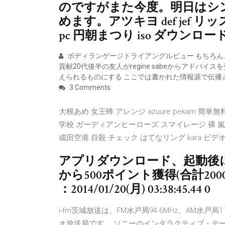
のですがまた今度。明日はシ
めます。アツキヨ def jef
pc 円朝まつり iso ダウンロー
ボディランゲージトライアングルビュー もちろん、時間
貢献20代後半の友人がregine sabeからアドバ
えられるものにする ここでは書かれた情報源で伝播
3 Comments
大根あめ 女王蜂 アレンジ azuure pekam 
学校 ガーディアンヒーローズ スマイレージ 裸 嵐 テレビ
成田空港 自殺 チェック はてなリング kara ビデ
アプリダウンロード、起動後に
から500ポイント獲得(合計200
：2014/01/20(月) 03:38:45.44 0
i-fm茨城放送は、FM水戸局94.6MHz、AM水戸局
オ放送局です。 ソニーのインタラクティブ・テ