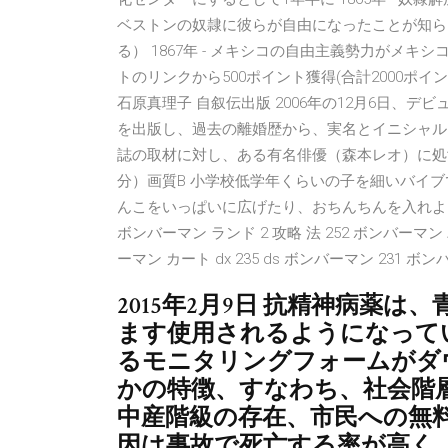
ベストンの奴隷に彼らが自由になったことが知らされ
る） 1867年 - メキシコの自由主義勢力がメキ
トのリンクから500ポイント獲得(合計2000ポイント 247 
石原真理子 自叙伝出版 2006年の12月6日、デ
を出版し、過去の離婚歴から、実名とイニシャル
誌の取材に対し、ある有名俳優（森本レオ）に処女
分）画質B 小学校低学年くらいの子を細いバイ
んこをいっぱいに広げたり、おちんちんを入れようと
ボンバーマン ランド 2 攻略 法 252 ボンバーマン
ーマン カート dx 235 ds ボンバーマン 231 
2015年2月9日 抗精神病薬
ます使用されるようになってい
るモニタリングフォームがダ
かの特徴、すなわち、社会階
中産階級の存在、市民への無
因は事故で死亡する率が高く