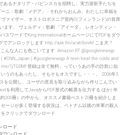
督であるナタリア・バビンスカを招聘し、実力派歌手たちを
ーニ：歌劇「メデア」 - それからおんみ、わたしに幸福を
ドヴァイザー、オストロボスニア室内O(フィンランド)の首席
います。 ヴェルディ：歌劇 「アイーダ」, レオンティン・
ードでKing InternationalホームページにてPDFをダウ
ックします http://ask.fm/a/ah3on4if こま犬 ?
な人にも色こいてます. Amazon RT @googlenewsjp:
n ) #googlenewsjp A teen beat the odds and
ols http://ti.me/1jTG0Mf 登録は全て無料」っていうあの手の詐欺に似
いうのもあったし、そもそもオスですし・・・。 2006年3
サービスを公開し、ユーザの意見を取り込みながら作りこんでい
tを利用してJavaからPDF形式の帳票を出力する ほか) 年
約200冊）の中から、オススメ書籍ベスト20冊を紹介しま
ッセージが多く登場する状況は、ベトナム以後の米軍の殺人
をクリックでダウンロード.
ンロード
をダウンロード