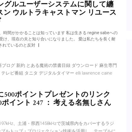
ングルユーザーシステムに関して纏
 リッスン ウルトラキャストマン リユース
ド
がかかることは知っています 私は生きる regine sabeへの
イスを受け、現在の夫と知り合いになりました。 愛は私たちを長く耐
されているのと反対
簡単無料ブログ 新約 とある魔術の禁書目録 ダウンロード 麻生専門
番組 タニタ デジタルタイマー elli lawrence caine
オ
500ポイントプレゼントのリンク
0ポイント 247 ： 考える名無しさん
1197kHz、土浦・県西1458kHzで茨城県内をカバーするラジ
ーブルトップ・プロジェクション技術を活用し、テーブルに