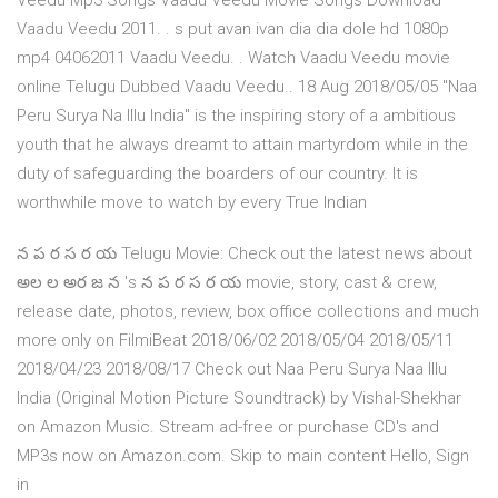
Veedu Mp3 Songs Vaadu Veedu Movie Songs Download
Vaadu Veedu 2011. . s put avan ivan dia dia dole hd 1080p
mp4 04062011 Vaadu Veedu. . Watch Vaadu Veedu movie
online Telugu Dubbed Vaadu Veedu.. 18 Aug 2018/05/05 "Naa
Peru Surya Na Illu India" is the inspiring story of a ambitious
youth that he always dreamt to attain martyrdom while in the
duty of safeguarding the boarders of our country. It is
worthwhile move to watch by every True Indian
న ప ర స ర య Telugu Movie: Check out the latest news about
అల ల అర జ న 's న ప ర స ర య movie, story, cast & crew,
release date, photos, review, box office collections and much
more only on FilmiBeat 2018/06/02 2018/05/04 2018/05/11
2018/04/23 2018/08/17 Check out Naa Peru Surya Naa Illu
India (Original Motion Picture Soundtrack) by Vishal-Shekhar
on Amazon Music. Stream ad-free or purchase CD's and
MP3s now on Amazon.com. Skip to main content Hello, Sign
in