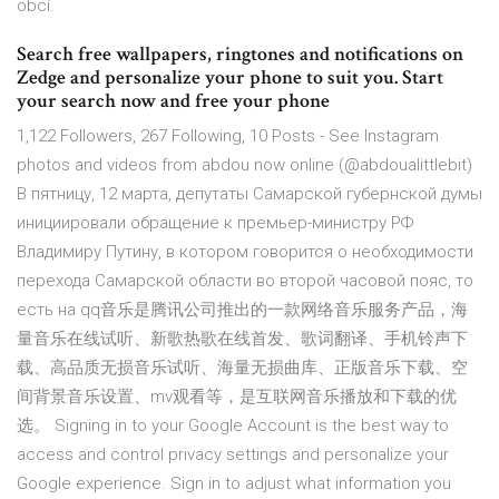
obcí.
Search free wallpapers, ringtones and notifications on
Zedge and personalize your phone to suit you. Start
your search now and free your phone
1,122 Followers, 267 Following, 10 Posts - See Instagram
photos and videos from abdou now online (@abdoualittlebit)
В пятницу, 12 марта, депутаты Самарской губернской думы
инициировали обращение к премьер-министру РФ
Владимиру Путину, в котором говорится о необходимости
перехода Самарской области во второй часовой пояс, то
есть на qq音乐是腾讯公司推出的一款网络音乐服务产品，海
量音乐在线试听、新歌热歌在线首发、歌词翻译、手机铃声下
载、高品质无损音乐试听、海量无损曲库、正版音乐下载、空
间背景音乐设置、mv观看等，是互联网音乐播放和下载的优
选。 Signing in to your Google Account is the best way to
access and control privacy settings and personalize your
Google experience. Sign in to adjust what information you