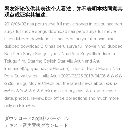
网友评论仅供其表达个人看法，并不表明本站同意其
观点或证实其描述。
2018/06/02 naa peru surya full movie songs in telugu naa peru
surya full movie songs download naa peru surya full movie
hindi dubbed download link naa peru surya full movie hindi
dubbed download 218 naa peru surya full movie hindi dubbed
Naa Peru Surya Songs Lyrics: Naa Peru Surya Illu India is a
Telugu film. Starring Stylish Star Allu Arjun and Anu
Immanuel(Agnyaathavasi Heroine) in lead… Read More » Naa
Peru Surya Lyrics – Allu Arjun 2020/03/25 2018/04/26 న ప ర స
ర య Telugu Movie: Check out the latest news about అల ల
అర జ న 's న ప ర స ర య movie, story, cast & crew, release
date, photos, review, box office collections and much more
only on FilmiBeat
ダウンロードzip無料バージョン
テキスト音声変換ダウンロード