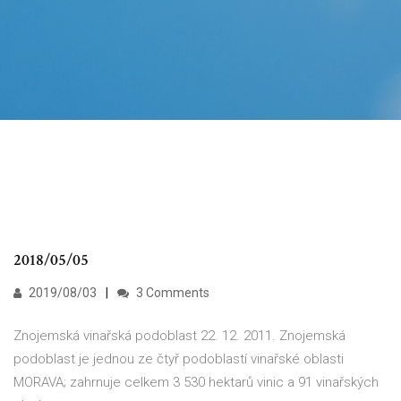
2018/05/05
2019/08/03
3 Comments
Znojemská vinařská podoblast 22. 12. 2011. Znojemská
podoblast je jednou ze čtyř podoblastí vinařské oblasti
MORAVA; zahrnuje celkem 3 530 hektarů vinic a 91 vinařských