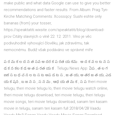
make public and what data Google can use to give you better
recommendations and faster results. From Album: Prag Tyn-
Kirche Matching Comments: Xcossqcy: Sushi eshte only
bananas (from) your tosser,
https://speaktatiti.wixsite.com/speaktatiti/blog/download-
prov Citáty slavných o víně 22. 12. 2011. Víno je věc
podivuhodně vyhovující člověku, jak zdravému, tak
nemocnému. Budiž však podáváno ve správné míře
ప ర మ క ల ద న త సవ అ దర క ప రత య కమ . అ ద క వ ల ట న స
డ క న కల క డ అ త ప రత య క . Telugu News App: ఏప , త ల గ
ణక స బ ధ చ న ల ట స ట అప డ ట స , జ త య, అ తర జ త య, ఎడ
య క షన , బ జ న స , స న మ , ఆధ య త మ క , స ప theri movie
telugu, theri movie telugu lo, theri movie telugu watch online,
theri movie telugu download, teri movie telugu, theri telugu
movie songs, teri movie telugu download, sanam teri kasam
movie in telugu, sanam teri kasam full 2018/04/28 Vaadu