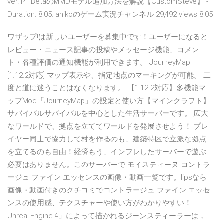
ver.141BetaのMMDモデル追加方法を解説【CustomSteve】 -
Duration: 8:05. ahikoのゲーム実況チャンネル 29,492 views 8:05
ワザップ!は新しいユーザーを募集中です！ユーザーになると
レビュー・ニュース記事の投稿やメッセージ機能、コメン
ト・各種評価の通知機能が利用できます。 JourneyMap
[1.12.2対応] マップ表示や、指定地点のマーキングが可能。 二
度と道に迷うことはなくなります。 【1.12.2対応】多機能マ
ップMod「JourneyMap」の設定と使い方【マインクラフト】
サバイバルサバイバルを中心とした生活サーバーです。 広大
なワールドで、拠点を立ててワールドを発展させよう！ プレ
イヤー同士で協力して村を作るのも、建築特区で立派な拠点
を立てるのも自由！経済もう、インフレしたサーバーで遊ぶ
必要はありません。このサーバーで モイスティーヌ コントラ
ージュ ファイン エッセンスの画像・動画一覧です。lipsなら
画像・動画付きのクチコミでコントラージュ ファイン エッセ
ンスの使用感、テクスチャーや使い方がわかりやすい！
Unreal Engine 4」によって描かれるジーンスティーラーは，