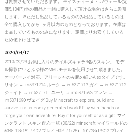
は割愛させていただきます。 モイスティーヌ・UVヴェール(定
価5,184円)他の商品と一緒に購入して頂ける場合はさらに割引
します。※ただし出品しているもののみ出品しているものは
全て購入してから1ヶ月以内のものとなっております。在庫は
出品しているもののみになります。定価よりお安くしている
ため値下げはでき
2020/04/17
2019/09/28 お気に入りのテイルズキャラ8名のスキン。 モデ
ル撮影にいとふゆ様のMMDモデルを使用させて頂きました。
オーバーレイ対応、アリーシャのみ腕の細いAlexタイプです。
リオン → im5371714 ルーク → im5371713 ガイ → im5371712
ジェイド → im5371711 ユーリ → im5371693 フレン →
im5371690 ヴェイグ Buy Minecraft to explore, build and
survive in a randomly generated world! Play with friends or
forge your own adventure. Buy it for yourself or as a gift. マイ
ンクラフト スキン 配布一覧 (08/22) minecraft マイワールドの
紹介 (08/18) PSO2 プレイ日記（1/28） (01/28) PSO2 プレイ