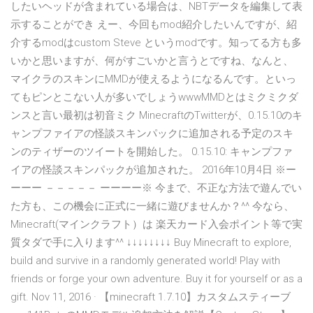
したいヘッドが含まれている場合は、NBTデータを編集して表
示することができ えー、今回もmod紹介したいんですが、紹
介するmodはcustom Steve というmodです。知ってる方も多
いかと思いますが、何がすごいかと言うとですね、なんと、
マイクラのスキンにMMDが使えるようになるんです。といっ
てもピンとこない人が多いでしょうwwwMMDとはミクミクダ
ンスと言い最初は初音ミク MinecraftのTwitterが、0.15.10のキ
ャンプファイアの怪談スキンパックに追加される予定のスキ
ンのティザーのツイートを開始した。 0.15.10: キャンプファ
イアの怪談スキンパックが追加された。 2016年10月4日 ※ー
ーーー －－－－－ ーーーー※ 今まで、不正な方法で遊んでい
た方も、この機会に正式に一緒に遊びませんか？^^ 今なら、
Minecraft(マインクラフト）は 楽天カード入会ポイント等で実
質タダで手に入ります^^ ↓↓↓↓↓↓↓↓ Buy Minecraft to explore,
build and survive in a randomly generated world! Play with
friends or forge your own adventure. Buy it for yourself or as a
gift. Nov 11, 2016 · 【minecraft 1.7.10】カスタムスティーブ