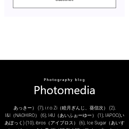
あっきー） (7); i.r.o.Zi（睦月ぎんじ、葵信次） (2);
I&I（NAOHIRO） (6); I4U（あいふぉーゆー） (1); IAPOC(い
あぽっく) (10); ibros（アイブロス） (6); Ice Sugar（あいす