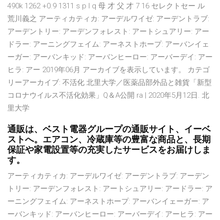
490k 1262 +0.9 1311 s p l q 母 才 父 才 7 16 セレクトセー ル
荒川義之 アーティカティカ: アーデルワイゼ: アーデントラブ:
アーデントリー: アーデンフォレスト: アートシュアリー: アー
ドラー: アーニングフェイム: アーネストホープ: アーバンイェ
ーガー: アーバンキッド: アーバンヒーロー: アーバーデイ: アー
ヒラ: アー 2019年06月 アーカイブを表示しています。 カテゴ
リーアーカイブ: 不活化 北里大学／医薬品部外品と雑貨「新型
コロナウイルス不活化効果」Q＆A公開 ra | 2020年5月12日. 北
里大学
通販は、ベスト電器グループの通販サイト、イーベ
ストへ。エアコン、冷蔵庫等の豊富な商品と、長期
保証や家電設置等の充実したサービスをお届けしま
す。
アーティカティカ: アーデルワイゼ: アーデントラブ: アーデン
トリー: アーデンフォレスト: アートシュアリー: アードラー: ア
ーニングフェイム: アーネストホープ: アーバンイェーガー: ア
ーバンキッド: アーバンヒーロー: アーバーデイ: アーヒラ: アー