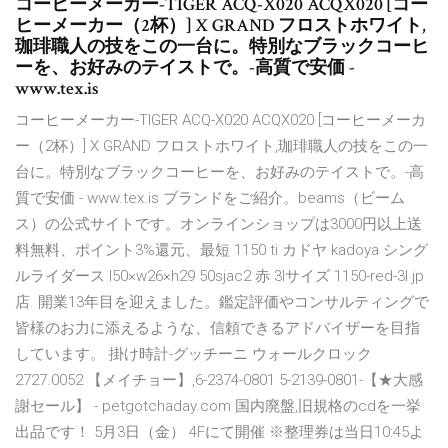
コーヒーメーカー-TIGER ACQ-X020 ACQX020 [コー
ヒーメーカー（2杯）] X GRAND フロストホワイト,
珈琲職人の技をこの一台に。特別なブラックコーヒ
ーを、お好みのテイストで。-高質で安価 -
www.tex.is
コーヒーメーカー-TIGER ACQ-X020 ACQX020 [コーヒーメーカ
ー（2杯）] X GRAND フロストホワイト,珈琲職人の技をこの一
台に。特別なブラックコーヒーを、お好みのテイストで。-高
質で安価 - www.tex.is ブランドをご紹介。beams（ビーム
ス）の公式サイトです。オンラインショップは3000円以上送
料無料、ポイント3%還元、最短 1150 ti カドヤ kadoya シング
ルライダース l50×w26×h29 50sjac2 赤 3lサイズ 1150-red-3l jp
店. 開業13年目を迎えました。鑑定評価やコンサルティングで
皆様のお力に添えるような、信頼できるアドバイザーを目指
しています。 掛け時計-グッチーニ ウォールクロック
2727.0052 【メイチョー】,6-2374-0801 5-2139-0801-【★大感
謝セール】 - petgotchaday.com 国内廃盤,旧規格のcdを一挙
出品です！ 5月3日（金） 4Fにて開催 ※整理券は当日10:45よ