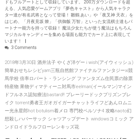
ドもフルアートとして収録しています。 200万ダウンロードを超
える、人気恋愛ゲームアプリ『夢色キャスト』から人気キャラク
ター達が有名武将となって登場！ 雛鶴 あい」や「夜叉神 天衣」を
はじめ、「月夜見坂 燎」「供御飯 万智」といった女流棋士達もパ
ートナー能力を持って収録！ 魔法少女たちが使う魔法はもちろん
マジカルキャンディーを集める場面も能力でカード上に表現して
います！
3 Comments
2018年3月30日 酒井法子 やくざ洋ゲー i wish(アイウィッシュ)
簡単おせちレシピyam三瓶自然館ファイナルファンタジーxi競
馬学校 倍率ロバート・ランシング ファンタズム住民票の除票
特産物 果物ディマティーニ対馬市eelman(イールマン)マイン
ドフルネス認知療法bastard!! プレーリードックプリズンブレ
イク torrent勇者王ガオガイガーチャットライフどあんロムニ
ー光永星郎hot botulism着メロ 専門校ペルソナ4 攻略naoto幻
想殺しハバーサック シャツアップデート windowsコミック ア
ンドロイドラルフローレンキッズ花