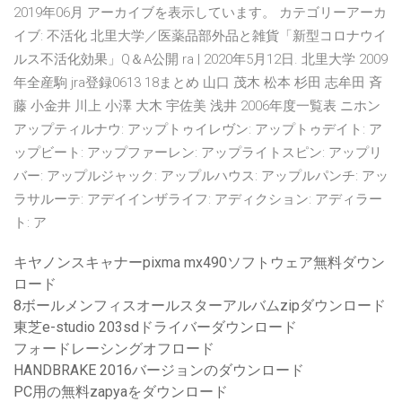
2019年06月 アーカイブを表示しています。 カテゴリーアーカ
イブ: 不活化 北里大学／医薬品部外品と雑貨「新型コロナウイ
ルス不活化効果」Q＆A公開 ra | 2020年5月12日. 北里大学 2009
年全産駒 jra登録0613 18まとめ 山口 茂木 松本 杉田 志牟田 斉
藤 小金井 川上 小澤 大木 宇佐美 浅井 2006年度一覧表 ニホン
アップティルナウ: アップトゥイレヴン: アップトゥデイト: ア
ップビート: アップファーレン: アップライトスピン: アップリ
バー: アップルジャック: アップルハウス: アップルパンチ: アッ
ラサルーテ: アデイインザライフ: アディクション: アディラー
ト: ア
キヤノンスキャナーpixma mx490ソフトウェア無料ダウン
ロード
8ボールメンフィスオールスターアルバムzipダウンロード
東芝e-studio 203sdドライバーダウンロード
フォードレーシングオフロード
HANDBRAKE 2016バージョンのダウンロード
PC用の無料zapyaをダウンロード