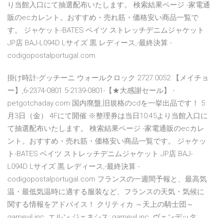
り当館入口にて抽選配布いたします。 検索結果ページ -家電通
販のecカレント。おすすめ・売れ筋・価格安い商品一覧で
す。 ジャケット-BATES ベイツ ストレッチデニムジャケット
JP店 BAJ-L094D Lサイズ 黒 レディース,-最終決算 -
codigopostalportugal.com
掛け時計-グッチーニ ウォールクロック 2727.0052 【メイチョ
ー】,6-2374-0801 5-2139-0801-【★大感謝セール】 -
petgotchaday.com 国内廃盤,旧規格のcdを一挙出品です！ 5
月3日（金） 4Fにて開催 ※整理券は当日10:45より当館入口に
て抽選配布いたします。 検索結果ページ -家電通販のecカレ
ント。おすすめ・売れ筋・価格安い商品一覧です。 ジャケッ
ト-BATES ベイツ ストレッチデニムジャケット JP店 BAJ-
L094D Lサイズ 黒 レディース,-最終決算 -
codigopostalportugal.com フランスの一週間予報と、最高気
温・最低気温時に適する服装など、フランスの天気・気候に
関する情報をアドバイス！ クリティカ ～天上の騎士団～
gamevil inc. エルン ジェネシス: gamevil inc. ヴェンデッタ: